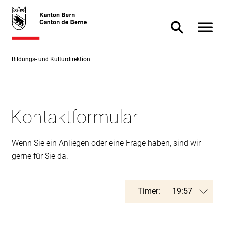
Direkt
skiplink.toNavigation
skiplink.toStartPage
Direkt
zum
zur
Navigat
Suche ein- od
Inhalt
Suche
Bildungs- und Kulturdirektion
Kontaktformular
Wenn Sie ein Anliegen oder eine Frage haben, sind wir
gerne für Sie da.
Timer: