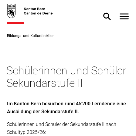
Direkt
skiplink.toNavigation
skiplink.toStartPage
Direkt
zum
zur
Navigat
Suche ein- od
Inhalt
Suche
Bildungs- und Kulturdirektion
Schülerinnen und Schüler
Sekundarstufe II
Im Kanton Bern besuchen rund 45'200 Lerndende eine
Ausbildung der Sekundarstufe II.
Schülerinnen und Schüler der Sekundarstufe II nach
Schultyp 2025/26: