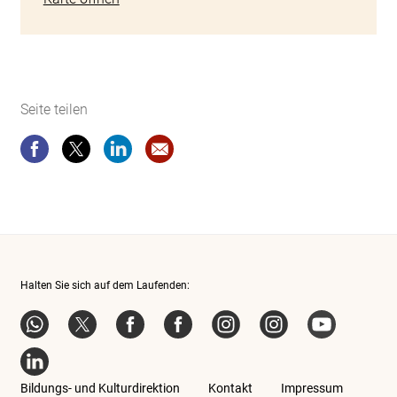
Seite teilen
Seite teilen
Seite teilen
Seite teilen
Website-Empfehlung: Schülerinnen u
Halten Sie sich auf dem Laufenden:
WhatsApp
Twitter
Facebook Bildungsthemen
Facebook Kulturthemen
Instagram Bildungsthem
Instagram Kultu
YouTube
LinkedIn
Bildungs- und Kulturdirektion
Kontakt
Impressum