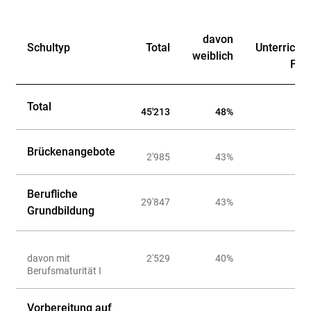
davon
Schultyp
Total
Unterricht
weiblich
Fra
Total
45'213
48%
Brückenangebote
2'985
43%
Berufliche
29'847
43%
Grundbildung
davon mit
2'529
40%
Berufsmaturität I
Vorbereitung auf