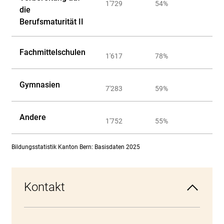
1'729
54%
die
Berufsmaturität II
Fachmittelschulen
1'617
78%
Gymnasien
7'283
59%
Andere
1'752
55%
Bildungsstatistik Kanton Bern: Basisdaten 2025
Kontakt